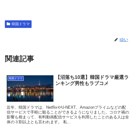
韓国ドラマ
ゆい
関連記事
【沼落ち10選】韓国ドラマ厳選ラ
韓国ドラマ
ンキング男性もラブコメ
近年、韓国ドラマは、NetflixやU-NEXT、Amazonプライムなどの配
信サービスで手軽に観ることができるようになりました。コロナ禍の
影響も相まって、有料動画配信サービスを利用したことのある人は全
体の３割以上とも言われます。 私...