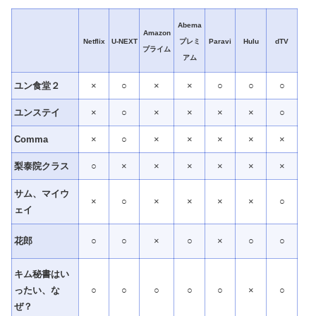
Abema
Amazon
Netflix
U-NEXT
プレミ
Paravi
Hulu
dTV
プライム
アム
ユン食堂２
×
○
×
×
○
○
○
ユンステイ
×
○
×
×
×
×
○
Comma
×
○
×
×
×
×
×
梨泰院クラス
○
×
×
×
×
×
×
サム、マイウ
×
○
×
×
×
×
○
ェイ
花郎
○
○
×
○
×
○
○
キム秘書はい
ったい、な
○
○
○
○
○
×
○
ぜ？