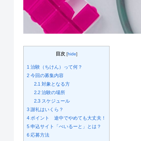
目次
[
hide
]
1
治験（ちけん）って何？
2
今回の募集内容
2.1
対象となる方
2.2
治験の場所
2.3
スケジュール
3
謝礼はいくら？
4
ポイント 途中でやめても大丈夫！
5
申込サイト「ぺいるーと」とは？
6
応募方法